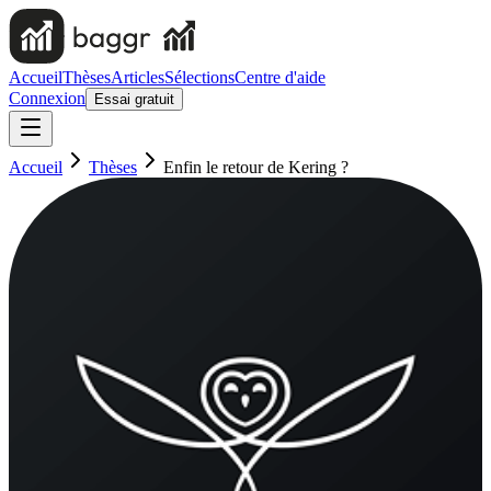
Accueil
Thèses
Articles
Sélections
Centre d'aide
Connexion
Essai gratuit
Accueil
Thèses
Enfin le retour de Kering ?