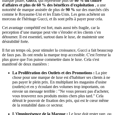
marque phare,
Gucci
, qui représente plus de
40 % du chiffre
d'affaires et plus de 60 % des bénéfices d'exploitation
, a une
notoriété de marque assistée de plus de
90 %
sur des marchés clés
comme le Royaume-Uni et les États-Unis. Les gens achètent un
morceau de l'héritage Gucci, et ils sont prêts à payer pour cela.
Cet avantage compétitif est fort, mais aussi très fragile, car la
perception d’une marque peut vite s’érroder et les clients s’en
détourner. Il est essentiel, surtout dans le luxe, de maintenir une
désirabilité forte.
Il fut un temps où, pour stimuler la croissance, Gucci a fait beaucoup
de faux pas. Ils ont rendu la marque trop accessible. C'est l'erreur la
plus grave que l'on puisse commettre dans le luxe. Cela s'est
manifesté de deux manières :
La Prolifération des Outlets et des Promotions :
La pire
chose pour une marque de luxe est d'habituer ses clients à ne
pas payer le plein prix. En multipliant les magasins d'usine
(outlets) et en y écoulant des volumes trop importants, on
envoie un message terrible : "Ne vous pressez pas d'acheter,
vous trouverez nos produits moins chers plus tard." Cela
détruit le pouvoir de fixation des prix, qui est le cœur même
de la rentabilité dans ce secteur.
L'Omniprésence de la Marque :
Le luxe doit rester rare, ou