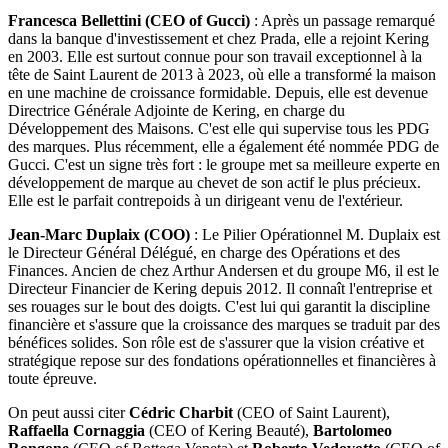
Francesca Bellettini (CEO of Gucci)
: Après un passage remarqué
dans la banque d'investissement et chez Prada, elle a rejoint Kering
en 2003. Elle est surtout connue pour son travail exceptionnel à la
tête de Saint Laurent de 2013 à 2023, où elle a transformé la maison
en une machine de croissance formidable. Depuis, elle est devenue
Directrice Générale Adjointe de Kering, en charge du
Développement des Maisons. C'est elle qui supervise tous les PDG
des marques. Plus récemment, elle a également été nommée PDG de
Gucci. C'est un signe très fort : le groupe met sa meilleure experte en
développement de marque au chevet de son actif le plus précieux.
Elle est le parfait contrepoids à un dirigeant venu de l'extérieur.
Jean-Marc Duplaix (COO)
: Le Pilier Opérationnel M. Duplaix est
le Directeur Général Délégué, en charge des Opérations et des
Finances. Ancien de chez Arthur Andersen et du groupe M6, il est le
Directeur Financier de Kering depuis 2012. Il connaît l'entreprise et
ses rouages sur le bout des doigts. C'est lui qui garantit la discipline
financière et s'assure que la croissance des marques se traduit par des
bénéfices solides. Son rôle est de s'assurer que la vision créative et
stratégique repose sur des fondations opérationnelles et financières à
toute épreuve.
On peut aussi citer
Cédric Charbit
(CEO of Saint Laurent),
Raffaella Cornaggia
(CEO of Kering Beauté),
Bartolomeo