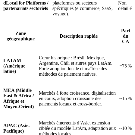
dLocal for Platforms /
plateformes ou secteurs
Non
partenariats sectoriels
spécifiques (e‑commerce, SaaS,
détaillé
voyage).
Part
Zone
Description rapide
du
géographique
CA
Cœur historique : Brésil, Mexique,
LATAM
Argentine, Chili et autres pays LatAm.
(Amérique
~75 %
Forte adoption locale et maîtrise des
latine)
méthodes de paiement natives.
MEA (Middle
Marchés à forte croissance, digitalisation
East & Africa /
en cours, adoption croissante des
~15 %
Afrique et
paiements locaux et cross-border.
Moyen-Orient)
Marchés émergents d’Asie, extension
APAC (Asie-
ciblée du modèle LatAm, adaptation aux
~10 %
Pacifique)
méthodes locales.