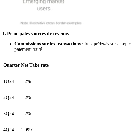
1. Principales sources de revenus
Commissions sur les transactions
: frais prélevés sur chaque
paiement traité
Quarter
Net Take rate
1Q24
1.2%
2Q24
1.2%
3Q24
1.2%
4Q24
1.09%