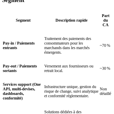
Part
Segment
Description rapide
du
CA
Traitement des paiements des
Pay‑in / Paiements
consommateurs pour les
~70 %
entrants
marchands dans les marchés
émergents.
Pay‑out / Paiements
Versement aux fournisseurs ou
~30 %
sortants
retrait local.
Services support (One
Infrastructure unique, gestion du
API, multi-devises,
Non
risque de change, suivi analytique
dashboards,
détaillé
et conformité réglementaire.
conformité)
Solutions dédiées à des