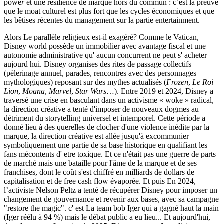
powe
r
et une résilience de marque hors du commun : c’est la preuve
que le moat culturel est plus fort que les cycles économiques et que
les bêtises récentes du management sur la partie entertainment.
Alors
Le parallèle religieux est-il exagéré? Comme le Vatican,
Disney world possède un immobilier avec avantage fiscal et
une
autonomie administrative
qu' aucun concurrent ne peut s' acheter
aujourd hui. Disney organises des rites de passage collectifs
(pèlerinage annuel, parades, rencontres avec des personnages
mythologiques) reposant sur des mythes actualisés (
Frozen
,
Le Roi
Lion
,
Moana
,
Marvel
,
Star Wars
…).
Entre 2019 et 2024, Disney a
traversé une crise en basculant dans un activisme « woke » radical,
la direction créative a tenté d'imposer de nouveaux dogmes au
détriment du storytelling universel et intemporel. Cette période a
donné lieu à des querelles de clocher d'une violence inédite par la
marque, la direction créative est allée jusqu'à excommunier
symboliquement une partie de sa base historique en qualifiant les
fans mécontents d' etre toxique. Et ce n'était pas une guerre de parts
de marché mais une bataille pour l'âme de la marque et de ses
franchises, dont le coût s'est chiffré en milliards de dollars de
capitalisation et de free cash flow évaporée.
Et puis En 2024,
l’activiste Nelson Peltz a tenté de récupérer Disney pour imposer un
changement de gouvernance et revenir aux bases, avec sa campagne
"restore the magic". c' est La team bob Iger qui a gagné haut la main
(Iger réélu à 94 %) mais le débat public a eu lieu... Et aujourd'hui,