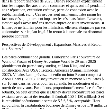
dans le rapport financier de 2025, Disney reconnaît explicitement
tous les risques liés aux erreurs commises et qu'ils ont nié pendant 5
ans : réputation, exécution créative, perte de connexion avec le
public familial, etc… Ces risques sont maintenant listés parmi les
facteurs clés qui pourraient impacter les résultats futurs. Le secret,
c'est qu'après avoir listé ces risques auprès de leurs investisseurs, si
la marque ne fait rien pour les minimiser, elle sera attaquable par ses
actionnaires sur le plan légal. Un retour à la normale est désormais
presque contraint!
Perspectives de Développement : Expansions Massives et Retour
aux Sources ?
Les parcs continuent de grandir. Disneyland Paris : ouverture de
World of Frozen et Disney Adventure World le 29 mars 2026
(doublement du parc disney studio), et Lion King land en
construction. Aux USA : Tropical Americas (Animal Kingdom
2027), Villains Land prévus… et enfin un futur Resort complet à
Abou Dhabi (~2030). Disney investit en ce moment 60 milliards $
sur 10 ans dans les parcs pour les agrandir, les moderniser et en
ouvrir de nouveaux. Par ailleurs, proportionnellement à ce chiffre de
60mrd$, on peut estimer que si Disney devait reconstruire les parcs
existants avec achat des terrains, il faudrait 150 à 180 milliards $ et
la rentabilité opérationnelle serait de 5 à 6,5 %, acceptable. Hors
aujourd'hui, la capitalisation boursière de Disney est de 178 milliards