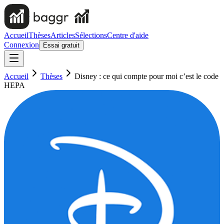
Accueil
Thèses
Articles
Sélections
Centre d'aide
Connexion
Essai gratuit
Accueil
Thèses
Disney : ce qui compte pour moi c’est le code
HEPA