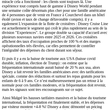
miracle cela a fonctionné : les clients sont toujours là. Une
expérience tout compris haut de gamme à Disney World pendant
une semaine coûte désormais plus cher pour une famille américaine
de 4 personnes que de venir en France à Courchevel dans un hôtel
étoilé (avion et taux de change défavorable compris). il y a
egalement
L'expansion de la flotte de croisières : Disney Cruise Line
est actuellement le segment qui croît le plus rapidement au sein de la
division "Experiences". Le groupe double sa capacité d'accueil avec
plusieurs nouveaux navires entre 2025 et 2026. Ces croisières
affichent des taux d'occupation proches de 100 % et des marges
opérationnelles très élevées, car elles permettent de contrôler
l'intégralité des dépenses du client durant son séjour.
Et puis il y a eu la baisse de tourisme aux USA (baisse covid
durable, inflation, élection de Trump) : on estime que la
fréquentation internationale aurait baissé de 20 % aux usa, alors
Disney a fait revenir les familles américaines avec des tarifications
spéciale, comme des réductions et surtout les repas gratuits pour les
enfants de 6 à 9 ans. Ce n’est malheureusement pas un retour à la
normale pour ces familles modestes, et la fréquentation doit revenir,
mais les signaux sont tres encourageants sur ce sujet.
Ainsi Malgré les hausses tarifaires massives et la baisse du tourisme
international, la fréquentation est finalement stable, et les dépenses
par visiteur montent +4-8 %! Disney a donc démontré un pricing