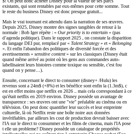
$! On peut donc acheter Disney pour la valeur de ses parcs
existants, qui sont rentables par eux-mêmes pour cette somme. Tout
le reste du business Disney est donc presque gratuit...
Mais le vrai tournant est attendu dans la narration de ses œuvres.
Depuis 2025, Disney montre des signes tangibles de retour à la
normale : Bob Iger répète : «
Our priority is to entertain
» (pas
d’agenda politique). Dans le rapport 2025 , on constate la disparition
du langage DEI pur, remplacé par «
Talent Strategy
» et «
Belonging
». Et enfin l'abandon des politiques de diversité forcée et des
avertissements «
sensitive content
» sur les classiques (Disney était
quand même arrivé au point où les gens aux commandes auto-
labellisaient leurs histoires comme toxique ou sensible, c'est fou
quand on y pense…).
Ensuite, concernant le direct to consumer (disney+ /Hulu) les
revenus sont a 24m$ (+8%) et les bénéfice sont enfin la (1.3m$), c
est en effet moins que netflix en 2026 .. mais cela correspondant à ce
qu'était netflix en 2019 environ.
Disney possède un avantage de
transparence : ses œuvres ont une "vie" préalable au cinéma ou en
télévision. On peut donc quantifier leur succès et leur empreinte
culturelle, là où Netflix reste une boîte noire aux données
invérifiables.
par ailleurs les cout de production devrait baisser avec
l'IA sur le direct to consummer et les films de cinema, mais l'IA pose
t elle un probleme? Disney possède un catalogue de propriétés