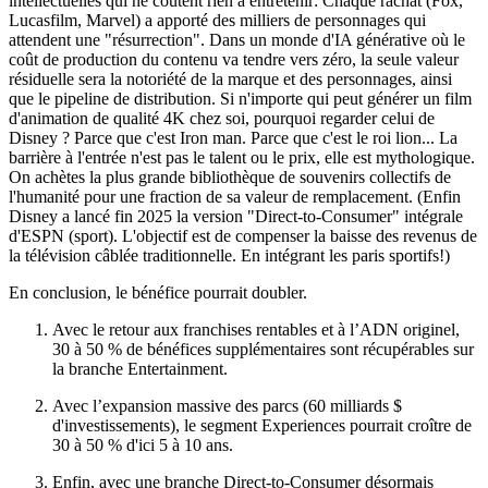
intellectuelles qui ne coûtent rien à entretenir: Chaque rachat (Fox,
Lucasfilm, Marvel) a apporté des milliers de personnages qui
attendent une "résurrection". Dans un monde d'IA générative où le
coût de production du contenu va tendre vers zéro, la seule valeur
résiduelle sera la notoriété de la marque et des personnages, ainsi
que le pipeline de distribution. Si n'importe qui peut générer un film
d'animation de qualité 4K chez soi, pourquoi regarder celui de
Disney ? Parce que c'est Iron man. Parce que c'est le roi lion... La
barrière à l'entrée n'est pas le talent ou le prix, elle est mythologique.
On achètes la plus grande bibliothèque de souvenirs collectifs de
l'humanité pour une fraction de sa valeur de remplacement. (Enfin
Disney a lancé fin 2025 la version "Direct-to-Consumer" intégrale
d'ESPN (sport). L'objectif est de compenser la baisse des revenus de
la télévision câblée traditionnelle. En intégrant les paris sportifs!)
En conclusion, le bénéfice pourrait doubler.
Avec le retour aux franchises rentables et à l’ADN originel,
30 à 50 % de bénéfices supplémentaires sont récupérables sur
la branche Entertainment.
Avec l’expansion massive des parcs (60 milliards $
d'investissements), le segment Experiences pourrait croître de
30 à 50 % d'ici 5 à 10 ans.
Enfin, avec une branche Direct-to-Consumer désormais