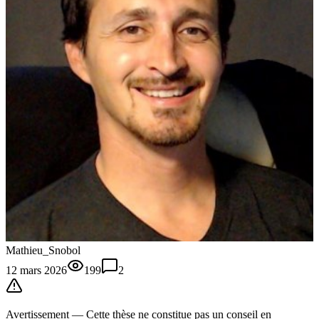
Mathieu_Snobol
12 mars 2026
199
2
Avertissement —
Cette thèse
ne constitue pas un conseil en