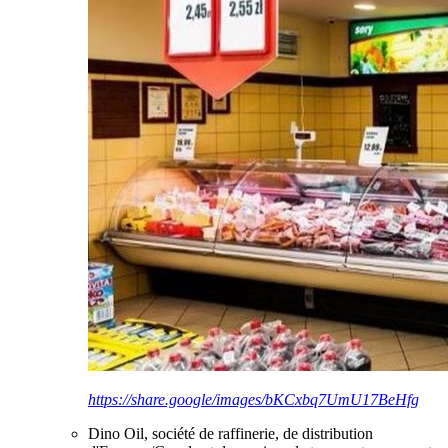
https://share.google/images/bKCxbq7UmU17BeHfg
Dino Oil, société de raffinerie, de distribution