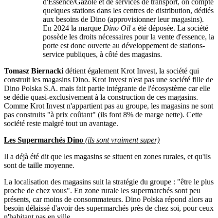
d'Essence/Gazole et de services de transport, on compte
quelques stations dans les centres de distribution, dédiés
aux besoins de Dino (approvisionner leur magasins).
En 2024 la marque
Dino Oil
a été déposée. La société
possède les droits nécessaires pour la vente d'essence, la
porte est donc ouverte au développement de stations-
service publiques, à côté des magasins.
Tomasz Biernacki
détient également Krot Invest, la société qui
construit les magasins Dino. Krot Invest n'est pas une société fille de
Dino Polska S.A. mais fait partie intégrante de l'écosystème car elle
se dédie quasi-exclusivement à la construction de ces magasins.
Comme Krot Invest n'appartient pas au groupe, les magasins ne sont
pas construits "à prix coûtant" (ils font 8% de marge nette). Cette
société reste malgré tout un avantage.
Les Supermarchés Dino
(ils sont vraiment super)
Il a déjà été dit que les magasins se situent en zones rurales, et qu'ils
sont de taille moyenne.
La localisation des magasins suit la stratégie du groupe : "être le plus
proche de chez vous". En zone rurale les supermarchés sont peu
présents, car moins de consommateurs. Dino Polska répond alors au
besoin délaissé d'avoir des supermarchés près de chez soi, pour ceux
n'habitant pas en ville.