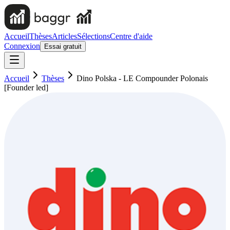
Accueil
Thèses
Articles
Sélections
Centre d'aide
Connexion
Essai gratuit
Accueil
Thèses
Dino Polska - LE Compounder Polonais
[Founder led]