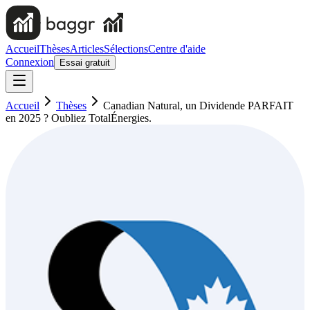
Accueil
Thèses
Articles
Sélections
Centre d'aide
Connexion
Essai gratuit
Accueil
Thèses
Canadian Natural, un Dividende PARFAIT
en 2025 ? Oubliez TotalÉnergies.