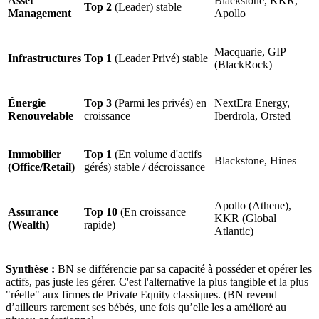
Asset
Blackstone, KKR,
Top 2
(Leader) stable
Management
Apollo
Macquarie, GIP
Infrastructures
Top 1
(Leader Privé) stable
(BlackRock)
Énergie
Top 3
(Parmi les privés) en
NextEra Energy,
Renouvelable
croissance
Iberdrola, Orsted
Immobilier
Top 1
(En volume d'actifs
Blackstone, Hines
(Office/Retail)
gérés) stable / décroissance
Apollo (Athene),
Assurance
Top 10
(En croissance
KKR (Global
(Wealth)
rapide)
Atlantic)
Synthèse :
BN se différencie par sa capacité à posséder et opérer les
actifs, pas juste les gérer. C'est l'alternative la plus tangible et la plus
"réelle" aux firmes de Private Equity classiques. (BN revend
d’ailleurs rarement ses bébés, une fois qu’elle les a amélioré au