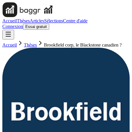
Accueil
Thèses
Articles
Sélections
Centre d'aide
Connexion
Essai gratuit
Accueil
Thèses
Brookfield corp, le Blackstone canadien ?