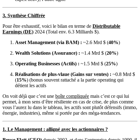
3. Synthèse Chiffrée
Pour être exhaustif, voici le bilan en terme de
Distributable
Earnings (DE)
2024 (Total env. 6.3 Milliards $).
Asset Management (via BAM) :
~2.6 Mrd $ (
40%
)
Wealth Solutions (Assurance) :
~1.4 Mrd $ (
20%
)
Operating Businesses (Actifs) :
~1.5 Mrd $ (
25%
)
Réalisations de plus-vlaue (Gains sur ventes) :
~0.8 Mrd $
(
15%
) (bonus souvent rattaché a la partie operating qui
détient les actifs
On voit déjà que c’est une
boîte compliquée
mais c’est ce qui lui
permet, à mon sens d’être résiliente en cas de crise, de plus comme
vous l’aurez lu dans le tableau, les actifs sont plutôt défensifs (immo,
énergie, industries), même si portée par des méga-tendances.
1. Le Management : alligné avec les actionnaires ?
Bruce Flatt (CEO)
depuis 2002, et dans l’entreprise depuis 1990, il