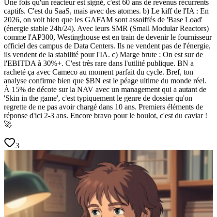
Une fois qu'un réacteur est signé, c'est 60 ans de revenus récurrents
captifs. C'est du SaaS, mais avec des atomes. b) Le kiff de l'IA : En
2026, on voit bien que les GAFAM sont assoiffés de 'Base Load'
(énergie stable 24h/24). Avec leurs SMR (Small Modular Reactors)
comme l'AP300, Westinghouse est en train de devenir le fournisseur
officiel des campus de Data Centers. Ils ne vendent pas de l'énergie,
ils vendent de la stabilité pour l'IA. c) Marge brute : On est sur de
l'EBITDA à 30%+. C'est très rare dans l'utilité publique. BN a
racheté ça avec Cameco au moment parfait du cycle. Bref, ton
analyse confirme bien que $BN est le péage ultime du monde réel.
À 15% de décote sur la NAV avec un management qui a autant de
'Skin in the game', c'est typiquement le genre de dossier qu'on
regrette de ne pas avoir chargé dans 10 ans. Premiers éléments de
réponse d'ici 2-3 ans. Encore bravo pour le boulot, c'est du caviar !
🚀
3