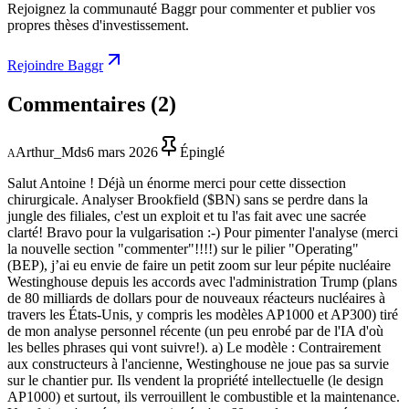
Rejoignez la communauté Baggr pour commenter et publier vos
propres thèses d'investissement.
Rejoindre Baggr
Commentaires
(2)
Arthur_Mds
6 mars 2026
Épinglé
A
Salut Antoine ! Déjà un énorme merci pour cette dissection
chirurgicale. Analyser Brookfield ($BN) sans se perdre dans la
jungle des filiales, c'est un exploit et tu l'as fait avec une sacrée
clarté! Bravo pour la vulgarisation :-) Pour pimenter l'analyse (merci
la nouvelle section "commenter"!!!!) sur le pilier "Operating"
(BEP), j’ai eu envie de faire un petit zoom sur leur pépite nucléaire
Westinghouse depuis les accords avec l'administration Trump (plans
de 80 milliards de dollars pour de nouveaux réacteurs nucléaires à
travers les États-Unis, y compris les modèles AP1000 et AP300) tiré
de mon analyse personnel récente (un peu enrobé par de l'IA d'où
les belles phrases qui vont suivre!). a) Le modèle : Contrairement
aux constructeurs à l'ancienne, Westinghouse ne joue pas sa survie
sur le chantier pur. Ils vendent la propriété intellectuelle (le design
AP1000) et surtout, ils verrouillent le combustible et la maintenance.