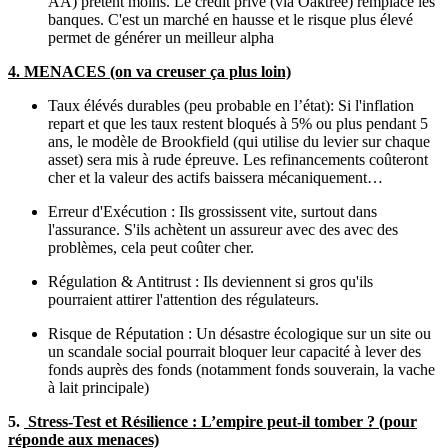
AA) prêtent moins. Le crédit privé (via Oaktree) remplace les
banques. C'est un marché en hausse et le risque plus élevé
permet de générer un meilleur alpha
4. MENACES (on va creuser ça plus loin)
Taux élévés durables (peu probable en l’état): Si l'inflation
repart et que les taux restent bloqués à 5% ou plus pendant 5
ans, le modèle de Brookfield (qui utilise du levier sur chaque
asset) sera mis à rude épreuve. Les refinancements coûteront
cher et la valeur des actifs baissera mécaniquement…
Erreur d'Exécution : Ils grossissent vite, surtout dans
l'assurance. S'ils achètent un assureur avec des avec des
problèmes, cela peut coûter cher.
Régulation & Antitrust : Ils deviennent si gros qu'ils
pourraient attirer l'attention des régulateurs.
Risque de Réputation : Un désastre écologique sur un site ou
un scandale social pourrait bloquer leur capacité à lever des
fonds auprès des fonds (notamment fonds souverain, la vache
à lait principale)
5.
Stress-Test et Résilience : L’empire peut-il tomber ? (pour
réponde aux menaces)