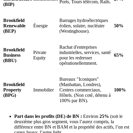
Ports, Tours télécom, Rails.
(BIP)
Brookfield
Barrages hydroélectriques
Renewable
Énergie
éolien, solaire, nucléaire
50%
(BEP)
(Westinghouse).
Rachat d'entreprises
Brookfield
Private
industrielles, services, santé
Business
65%
Equity
pour les redresser
(BBU)
opérationellemment.
Bureaux "Iconiques"
Brookfield
(Manhattan, Londres),
Property
Immobilier
Centres commerciaux,
100%
(BPG)
Hôtels. (Non coté, détenu à
100% par BN).
Part dans les profits (DE) de BN :
Environ
25%
(soit le
deuxième plus gros segment, vous l’aurez compris, la
différence entre BN et BAM et la propriété des actifs, l’un est
capex heavy, l’autre light.