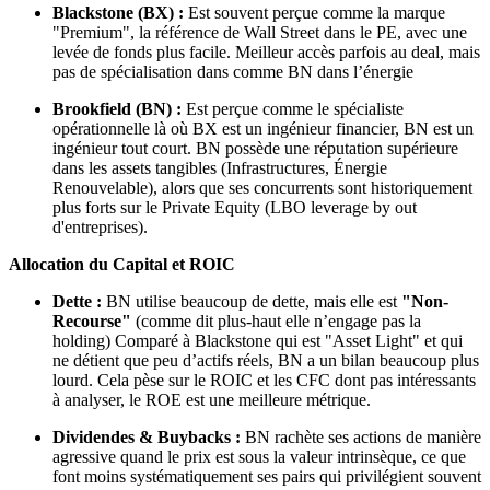
Blackstone (BX) :
Est souvent perçue comme la marque
"Premium", la référence de Wall Street dans le PE, avec une
levée de fonds plus facile. Meilleur accès parfois au deal, mais
pas de spécialisation dans comme BN dans l’énergie
Brookfield (BN) :
Est perçue comme le spécialiste
opérationnelle là où BX est un ingénieur financier, BN est un
ingénieur tout court. BN possède une réputation supérieure
dans les assets tangibles (Infrastructures, Énergie
Renouvelable), alors que ses concurrents sont historiquement
plus forts sur le Private Equity (LBO leverage by out
d'entreprises).
Allocation du Capital et ROIC
Dette :
BN utilise beaucoup de dette, mais elle est
"Non-
Recourse"
(comme dit plus-haut elle n’engage pas la
holding) Comparé à Blackstone qui est "Asset Light" et qui
ne détient que peu d’actifs réels, BN a un bilan beaucoup plus
lourd. Cela pèse sur le ROIC et les CFC dont pas intéressants
à analyser, le ROE est une meilleure métrique.
Dividendes & Buybacks :
BN rachète ses actions de manière
agressive quand le prix est sous la valeur intrinsèque, ce que
font moins systématiquement ses pairs qui privilégient souvent