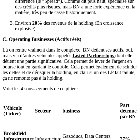
différence (le "Spread"). Comme dit plus haut, spécialisé sur
des crédits plus risqués, mais BN a une forte expérience en la
matière, très peu de casse historiquement.
Environ
20%
des revenus de la holding (En croissance
explosive).
C. Operating Businesses (Actifs réels)
Là on rentre vraiment dans le complexe, BN détient ses actifs, oui,
mais via d’autres véhicules appelés
Listed Partnerships
dont elle
détient une partie significative. Cela permet de lever de l'argent en
bourse tout en gardant le contrôle. Cela permet également de scinder
les dettes et de dérisquer la holding, en clair si un des LP fait faillite,
ça ne remonte pas à la holding.
Voici les 4 sous-segments de ce pilier :
Part
Véhicule
Secteur
business
détenue
(Ticker)
par BN
Brookfield
Gazoducs, Data Centers,
Infrastructure
Infrastructure
27%