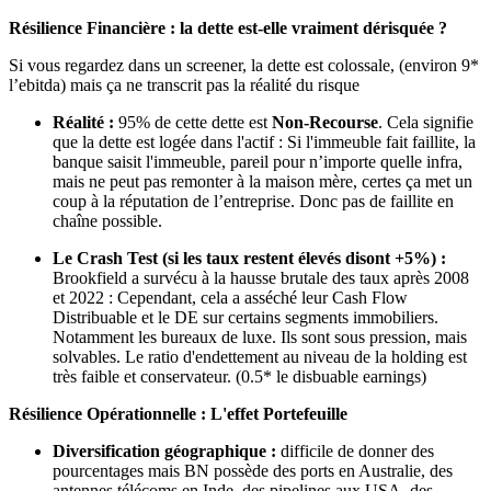
Résilience Financière : la dette est-elle vraiment dérisquée ?
Si vous regardez dans un screener, la dette est colossale, (environ 9*
l’ebitda) mais ça ne transcrit pas la réalité du risque
Réalité :
95% de cette dette est
Non-Recourse
. Cela signifie
que la dette est logée dans l'actif : Si l'immeuble fait faillite, la
banque saisit l'immeuble, pareil pour n’importe quelle infra,
mais ne peut pas remonter à la maison mère, certes ça met un
coup à la réputation de l’entreprise. Donc pas de faillite en
chaîne possible.
Le Crash Test (si les taux restent élevés disont +5%) :
Brookfield a survécu à la hausse brutale des taux après 2008
et 2022 : Cependant, cela a asséché leur Cash Flow
Distribuable et le DE sur certains segments immobiliers.
Notamment les bureaux de luxe. Ils sont sous pression, mais
solvables. Le ratio d'endettement au niveau de la holding est
très faible et conservateur. (0.5* le disbuable earnings)
Résilience Opérationnelle : L'effet Portefeuille
Diversification géographique :
difficile de donner des
pourcentages mais BN possède des ports en Australie, des
antennes télécoms en Inde, des pipelines aux USA, des