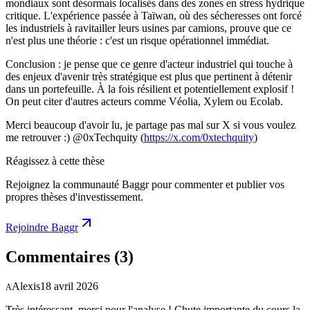
mondiaux sont désormais localisés dans des zones en stress hydrique
critique. L'expérience passée à Taïwan, où des sécheresses ont forcé
les industriels à ravitailler leurs usines par camions, prouve que ce
n'est plus une théorie : c'est un risque opérationnel immédiat.
Conclusion : je pense que ce genre d'acteur industriel qui touche à
des enjeux d'avenir très stratégique est plus que pertinent à détenir
dans un portefeuille. À la fois résilient et potentiellement explosif !
On peut citer d'autres acteurs comme Véolia, Xylem ou Ecolab.
Merci beaucoup d'avoir lu, je partage pas mal sur X si vous voulez
me retrouver :) @0xTechquity (
https://x.com/0xtechquity
)
Réagissez à cette thèse
Rejoignez la communauté Baggr pour commenter et publier vos
propres thèses d'investissement.
Rejoindre Baggr
Commentaires
(3)
Alexis
18 avril 2026
A
Très intéressant, merci pour l'analyse ! Chute importante du cours la