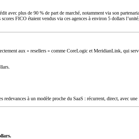
it avec plus de 90 % de part de marché, notamment via son partenariat 
scores FICO étaient vendus via ces agences à environ 5 dollars l’unité, m
ectement aux « resellers » comme CoreLogic et MeridianLink, qui serve
lars.
 redevances à un modèle proche du SaaS : récurrent, direct, avec une ma
llars.