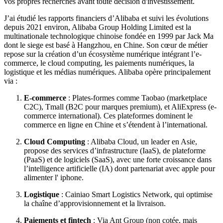
vos propres recherches avant toute décision d'investissement.
J’ai étudié les rapports financiers d’Alibaba et suivi les évolutions
depuis 2021 environ, Alibaba Group Holding Limited est la
multinationale technologique chinoise fondée en 1999 par Jack Ma
dont le siege est basé à Hangzhou, en Chine. Son cœur de métier
repose sur la création d’un écosystème numérique intégrant l’e-
commerce, le cloud computing, les paiements numériques, la
logistique et les médias numériques. Alibaba opère principalement
via :
E-commerce
: Plates-formes comme Taobao (marketplace
C2C), Tmall (B2C pour marques premium), et AliExpress (e-
commerce international). Ces plateformes dominent le
commerce en ligne en Chine et s’étendent à l’international.
Cloud Computing
: Alibaba Cloud, un leader en Asie,
propose des services d’infrastructure (IaaS), de plateforme
(PaaS) et de logiciels (SaaS), avec une forte croissance dans
l’intelligence artificielle (IA) dont partenariat avec apple pour
alimenter l' iphone.
Logistique
: Cainiao Smart Logistics Network, qui optimise
la chaîne d’approvisionnement et la livraison.
Paiements et fintech
: Via Ant Group (non cotée, mais