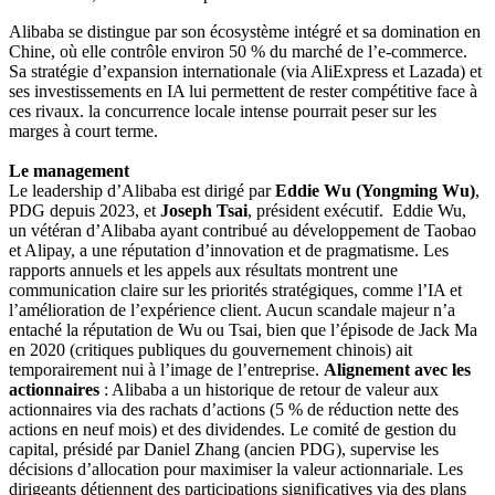
Alibaba se distingue par son écosystème intégré et sa domination en
Chine, où elle contrôle environ 50 % du marché de l’e-commerce.
Sa stratégie d’expansion internationale (via AliExpress et Lazada) et
ses investissements en IA lui permettent de rester compétitive face à
ces rivaux. la concurrence locale intense pourrait peser sur les
marges à court terme.
Le management
Le leadership d’Alibaba est dirigé par
Eddie Wu (Yongming Wu)
,
PDG depuis 2023, et
Joseph Tsai
, président exécutif. Eddie Wu,
un vétéran d’Alibaba ayant contribué au développement de Taobao
et Alipay, a une réputation d’innovation et de pragmatisme. Les
rapports annuels et les appels aux résultats montrent une
communication claire sur les priorités stratégiques, comme l’IA et
l’amélioration de l’expérience client. Aucun scandale majeur n’a
entaché la réputation de Wu ou Tsai, bien que l’épisode de Jack Ma
en 2020 (critiques publiques du gouvernement chinois) ait
temporairement nui à l’image de l’entreprise.
Alignement avec les
actionnaires
: Alibaba a un historique de retour de valeur aux
actionnaires via des rachats d’actions (5 % de réduction nette des
actions en neuf mois) et des dividendes. Le comité de gestion du
capital, présidé par Daniel Zhang (ancien PDG), supervise les
décisions d’allocation pour maximiser la valeur actionnariale. Les
dirigeants détiennent des participations significatives via des plans