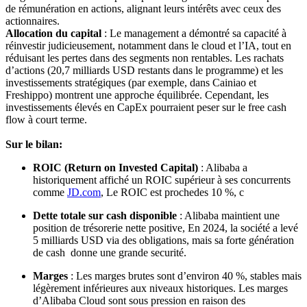
de rémunération en actions, alignant leurs intérêts avec ceux des
actionnaires.
Allocation du capital
: Le management a démontré sa capacité à
réinvestir judicieusement, notamment dans le cloud et l’IA, tout en
réduisant les pertes dans des segments non rentables. Les rachats
d’actions (20,7 milliards USD restants dans le programme) et les
investissements stratégiques (par exemple, dans Cainiao et
Freshippo) montrent une approche équilibrée. Cependant, les
investissements élevés en CapEx pourraient peser sur le free cash
flow à court terme.
Sur le bilan:
ROIC (Return on Invested Capital)
: Alibaba a
historiquement affiché un ROIC supérieur à ses concurrents
comme
JD.com
, Le ROIC est prochedes 10 %, c
Dette totale sur cash disponible
: Alibaba maintient une
position de trésorerie nette positive, En 2024, la société a levé
5 milliards USD via des obligations, mais sa forte génération
de cash donne une grande securité.
Marges
: Les marges brutes sont d’environ 40 %, stables mais
légèrement inférieures aux niveaux historiques. Les marges
d’Alibaba Cloud sont sous pression en raison des