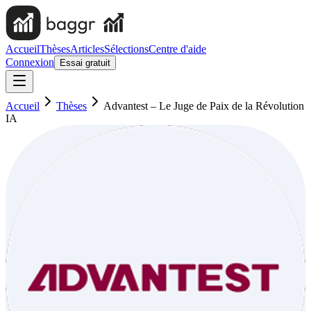
Accueil
Thèses
Articles
Sélections
Centre d'aide
Connexion
Essai gratuit
Accueil
Thèses
Advantest – Le Juge de Paix de la Révolution
IA