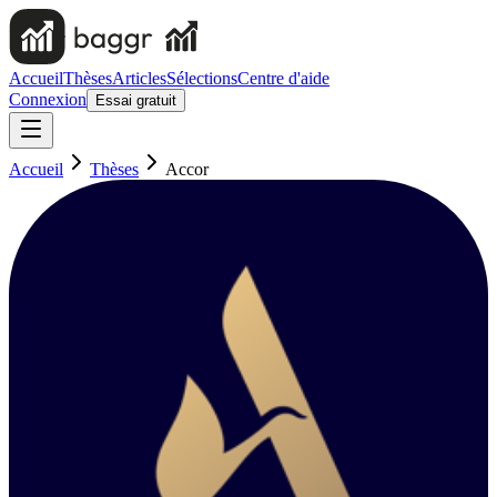
Accueil
Thèses
Articles
Sélections
Centre d'aide
Connexion
Essai gratuit
Accueil
Thèses
Accor