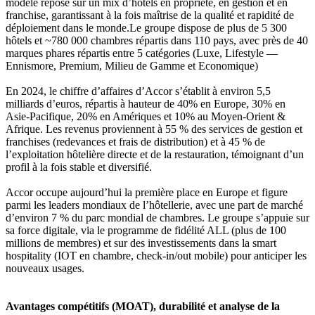
modèle repose sur un mix d’hôtels en propriété, en gestion et en
franchise, garantissant à la fois maîtrise de la qualité et rapidité de
déploiement dans le monde.Le groupe dispose de plus de 5 300
hôtels et ~780 000 chambres répartis dans 110 pays, avec près de 40
marques phares répartis entre 5 catégories (Luxe, Lifestyle —
Ennismore, Premium, Milieu de Gamme et Economique)
En 2024, le chiffre d’affaires d’Accor s’établit à environ 5,5
milliards d’euros, répartis à hauteur de 40% en Europe, 30% en
Asie-Pacifique, 20% en Amériques et 10% au Moyen-Orient &
Afrique. Les revenus proviennent à 55 % des services de gestion et
franchises (redevances et frais de distribution) et à 45 % de
l’exploitation hôtelière directe et de la restauration, témoignant d’un
profil à la fois stable et diversifié.
Accor occupe aujourd’hui la première place en Europe et figure
parmi les leaders mondiaux de l’hôtellerie, avec une part de marché
d’environ 7 % du parc mondial de chambres. Le groupe s’appuie sur
sa force digitale, via le programme de fidélité ALL (plus de 100
millions de membres) et sur des investissements dans la smart
hospitality (IOT en chambre, check-in/out mobile) pour anticiper les
nouveaux usages.
Avantages compétitifs (MOAT), durabilité et analyse de la