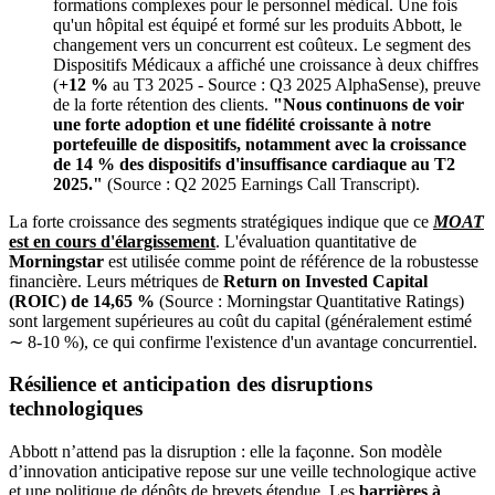
formations complexes pour le personnel médical. Une fois
qu'un hôpital est équipé et formé sur les produits Abbott, le
changement vers un concurrent est coûteux. Le segment des
Dispositifs Médicaux a affiché une croissance à deux chiffres
(
+12 %
au T3 2025 - Source : Q3 2025 AlphaSense), preuve
de la forte rétention des clients.
"Nous continuons de voir
une forte adoption et une fidélité croissante à notre
portefeuille de dispositifs, notamment avec la croissance
de 14 % des dispositifs d'insuffisance cardiaque au T2
2025."
(Source : Q2 2025 Earnings Call Transcript).
La forte croissance des segments stratégiques indique que ce
MOAT
est en cours d'élargissement
. L'évaluation quantitative de
Morningstar
est utilisée comme point de référence de la robustesse
financière. Leurs métriques de
Return on Invested Capital
(ROIC) de 14,65 %
(Source : Morningstar Quantitative Ratings)
sont largement supérieures au coût du capital (généralement estimé
∼ 8-10 %), ce qui confirme l'existence d'un avantage concurrentiel.
Résilience et anticipation des disruptions
technologiques
Abbott n’attend pas la disruption : elle la façonne. Son modèle
d’innovation anticipative repose sur une veille technologique active
et une politique de dépôts de brevets étendue. Les
barrières à