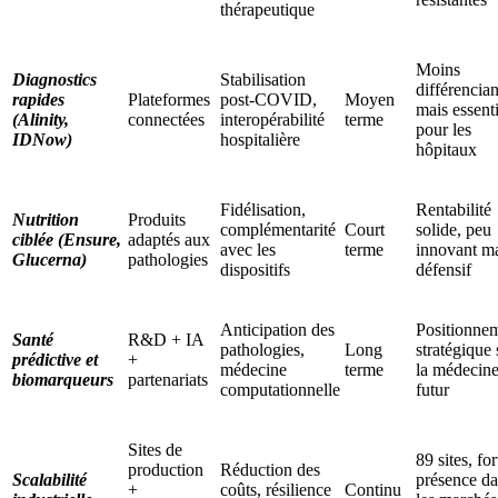
thérapeutique
Moins
Diagnostics
Stabilisation
différencian
rapides
Plateformes
post-COVID,
Moyen
mais essenti
(Alinity,
connectées
interopérabilité
terme
pour les
IDNow)
hospitalière
hôpitaux
Fidélisation,
Rentabilité
Nutrition
Produits
complémentarité
Court
solide, peu
ciblée (Ensure,
adaptés aux
avec les
terme
innovant m
Glucerna)
pathologies
dispositifs
défensif
Anticipation des
Positionne
Santé
R&D + IA
pathologies,
Long
stratégique 
prédictive et
+
médecine
terme
la médecin
biomarqueurs
partenariats
computationnelle
futur
Sites de
89 sites, for
production
Réduction des
Scalabilité
présence d
+
coûts, résilience
Continu