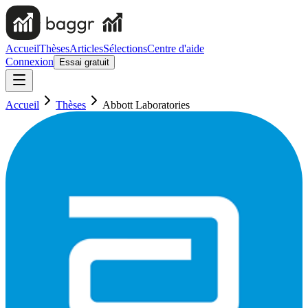
Accueil
Thèses
Articles
Sélections
Centre d'aide
Connexion
Essai gratuit
Accueil
Thèses
Abbott Laboratories