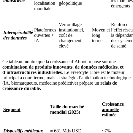
industrielle
les marchés
localisation
géopolitique
émergents
mondiale
Verrouillage
Renforce
Plateformes
institutionnel,
Moyen et
l’effet résea
Interopérabilité
ouvertes +
coût de
long
la dépenda
des données
IA
changement
terme
des systèm
élevé
de santé
Ce tableau montre que la croissance d’Abbott repose sur une
combinaison de produits innovants, de données médicales, et
d’infrastructures industrielles
. Le FreeStyle Libre est le moteur
principal à court terme, mais la stratégie d’anticipation technologique
(IA, biomarqueurs, médecine prédictive) prépare un
relais de
croissance durable.
Croissance
Taille du marché
Segment
annuelle
mondial (2025)
estimée
Dispositifs médicaux
≈ 681 Mds USD
~7%