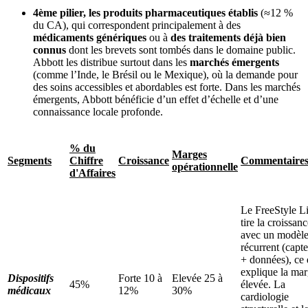
4ème pilier, les produits pharmaceutiques établis
(≈12 %
du CA), qui correspondent principalement à des
médicaments génériques
ou à
des traitements déjà bien
connus
dont les brevets sont tombés dans le domaine public.
Abbott les distribue surtout dans les
marchés émergents
(comme l’Inde, le Brésil ou le Mexique), où la demande pour
des soins accessibles et abordables est forte. Dans les marchés
émergents, Abbott bénéficie d’un effet d’échelle et d’une
connaissance locale profonde.
% du
Marges
Segments
Chiffre
Croissance
Commentaire
opérationnelle
d'Affaires
Le FreeStyle L
tire la croissan
avec un modèl
récurrent (capt
+ données), ce 
explique la ma
Dispositifs
Forte 10 à
Elevée 25 à
45%
élevée. La
médicaux
12%
30%
cardiologie