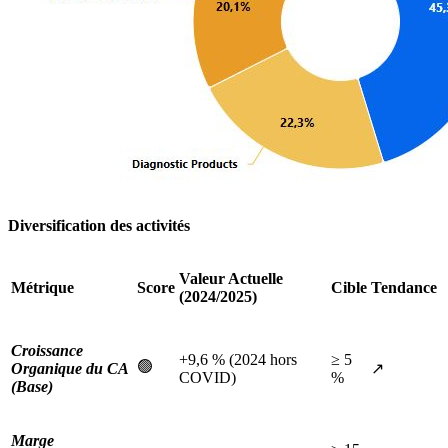
Diversification des activités
Valeur Actuelle
Métrique
Score
Cible
Tendance
(2024/2025)
Croissance
+9,6 % (2024 hors
≥ 5
🟢
Organique du CA
↗️
COVID)
%
(Base)
Marge