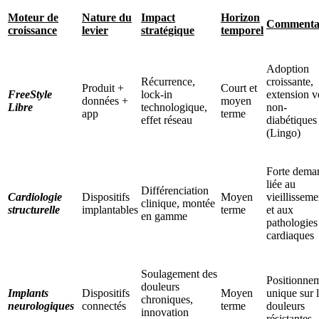
Moteur de
Nature du
Impact
Horizon
Commenta
croissance
levier
stratégique
temporel
Adoption
Récurrence,
croissante,
Produit +
Court et
FreeStyle
lock-in
extension v
données +
moyen
Libre
technologique,
non-
app
terme
effet réseau
diabétiques
(Lingo)
Forte dema
liée au
Différenciation
Cardiologie
Dispositifs
Moyen
vieillisseme
clinique, montée
structurelle
implantables
terme
et aux
en gamme
pathologies
cardiaques
Soulagement des
Positionne
douleurs
Implants
Dispositifs
Moyen
unique sur 
chroniques,
neurologiques
connectés
terme
douleurs
innovation
résistantes