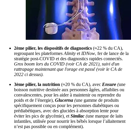
2ème pilier, les dispositifs de diagnostics
(≈22 % du CA),
regroupant les plateformes
Alinity
et
IDNow
, fer de lance de la
stratégie post-COVID et des diagnostics rapides connectés.
Gros boom lors du COVID (voir CA de 2021), suivi d'un
rattrapage maintenant que l'orage est passé (voir le CA de
2022 ci dessus).
3ème pilier, la nutrition
(≈20 % du CA), avec
Ensure
(
une
boisson nutritive destinée aux personnes âgées, affaiblies ou
convalescentes, pour les aider à maintenir ou reprendre du
poids et de l’énergie),
Glucerna
(
une gamme de produits
spécifiquement conçus pour les personnes diabétiques ou
prédiabétiques, avec des glucides à absorption lente pour
éviter les pics de glycémie)
,
et
Similac
(
une marque de laits
infantiles, utilisée pour nourrir les bébés lorsque l’allaitement
n’est pas possible ou en complément).