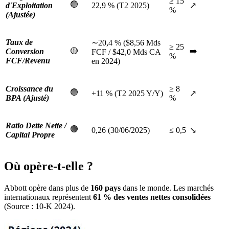
≥ 15
🟢
d'Exploitation
22,9 % (T2 2025)
↗️
%
(Ajustée)
Taux de
∼20,4 % ($8,56 Mds
≥ 25
🟡
➡️
Conversion
FCF / $42,0 Mds CA
%
FCF/Revenu
en 2024)
Croissance du
≥ 8
🟢
+11 % (T2 2025 Y/Y)
↗️
BPA (Ajusté)
%
Ratio Dette Nette /
🟢
0,26 (30/06/2025)
≤ 0,5
↘️
Capital Propre
Où opère-t-elle ?
Abbott opère dans plus de
160 pays
dans le monde. Les marchés
internationaux représentent
61 % des ventes nettes consolidées
(Source : 10-K 2024).