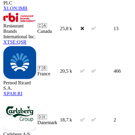
PLC
XLON:IMB
🇨🇦
Restaurant
25,8 k
❌
✅
13
Canada
Brands
International Inc.
XTSE:QSR
🇫🇷
20,5 k
✅
✅
466
France
Pernod Ricard
S.A.
XPAR:RI
🇩🇰
18,7 k
✅
✅
2
Danemark
Carlsberg A/S