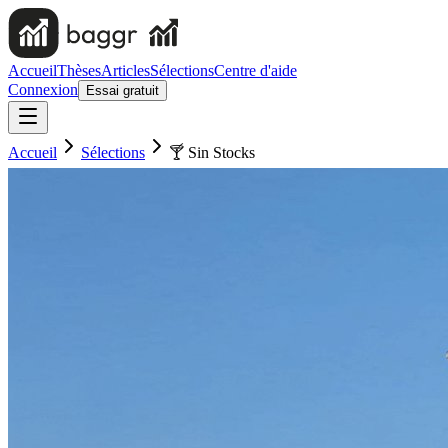
Accueil
Thèses
Articles
Sélections
Centre d'aide
Connexion
Essai gratuit
Accueil
Sélections
🍸 Sin Stocks