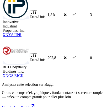
🇺🇸
1,8 k
❌
✅
3
États-Unis
Innovative
Industrial
Properties, Inc.
XNYS:IIPR
🇺🇸
202,8
❌
✅
0
États-Unis
RCI Hospitality
Holdings, Inc.
XNGS:RICK
Analysez cette sélection sur Baggr
Cours en temps réel, graphiques, fondamentaux et screener complet
— créez un compte gratuit pour aller plus loin.