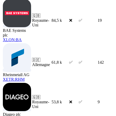
🇬🇧
Royaume-
84,5 k
❌
✅
19
Uni
BAE Systems
plc
XLON:BA
🇩🇪
61,8 k
✅
✅
142
Allemagne
Rheinmetall AG
XETR:RHM
🇬🇧
Royaume-
53,8 k
❌
✅
9
Uni
Diageo plc