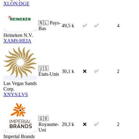
XLON:DGE
🇳🇱
Pays-
49,5 k
✅
✅
4
Bas
Heineken N.V.
XAMS:HEIA
🇺🇸
30,1 k
❌
✅
2
États-Unis
Las Vegas Sands
Corp.
XNYS:LVS
🇬🇧
Royaume-
29,3 k
❌
✅
2
Uni
Imperial Brands