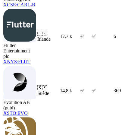
XCSE:CARL-B
🇮🇪
17,7 k
✅
✅
6
Irlande
Flutter
Entertainment
plc
XNYS:FLUT
🇸🇪
14,8 k
✅
✅
369
Suède
Evolution AB
(publ)
XSTO:EVO