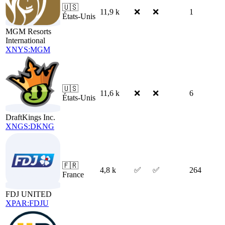
🇺🇸
11,9 k
❌
❌
1
États-Unis
MGM Resorts
International
XNYS:MGM
🇺🇸
11,6 k
❌
❌
6
États-Unis
DraftKings Inc.
XNGS:DKNG
🇫🇷
4,8 k
✅
✅
264
France
FDJ UNITED
XPAR:FDJU