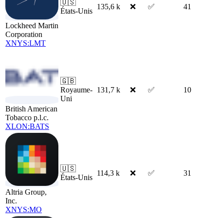
🇺🇸
135,6 k
❌
✅
41
États-Unis
Lockheed Martin
Corporation
XNYS:LMT
🇬🇧
Royaume-
131,7 k
❌
✅
10
Uni
British American
Tobacco p.l.c.
XLON:BATS
🇺🇸
114,3 k
❌
✅
31
États-Unis
Altria Group,
Inc.
XNYS:MO