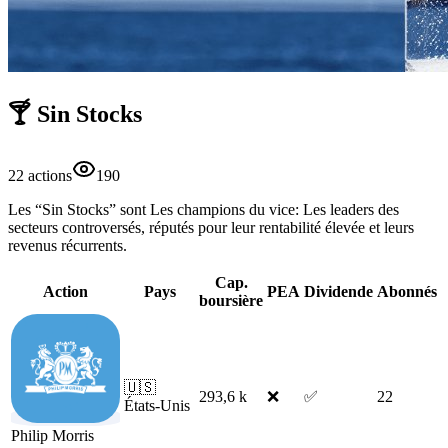
🍸 Sin Stocks
22
action
s
190
Les “Sin Stocks” sont Les champions du vice: Les leaders des
secteurs controversés, réputés pour leur rentabilité élevée et leurs
revenus récurrents.
Cap.
Action
Pays
PEA
Dividende
Abonnés
boursière
🇺🇸
293,6 k
❌
✅
22
États-Unis
Philip Morris