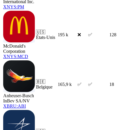
International Inc.
XNYS:PM
🇺🇸
195 k
❌
✅
128
États-Unis
McDonald's
Corporation
XNYS:MCD
🇧🇪
165,9 k
✅
✅
18
Belgique
Anheuser-Busch
InBev SA/NV
XBRU:ABI