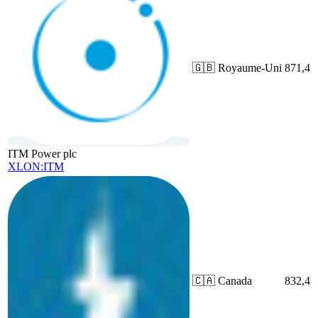
🇬🇧
Royaume-Uni
871,4
ITM Power plc
XLON:ITM
🇨🇦
Canada
832,4