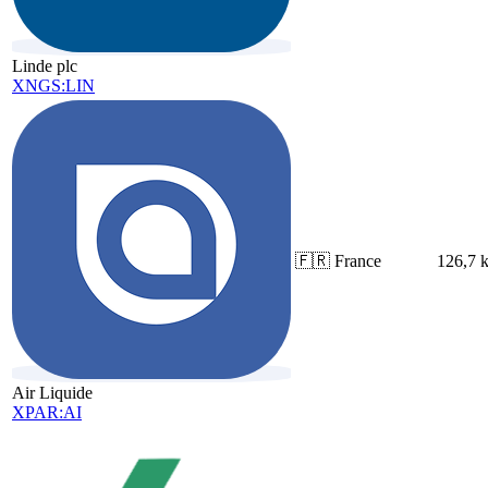
Linde plc
XNGS:LIN
🇫🇷
France
126,7 
Air Liquide
XPAR:AI