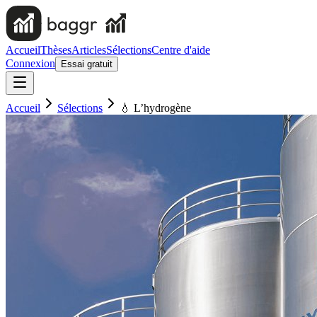
Accueil
Thèses
Articles
Sélections
Centre d'aide
Connexion
Essai gratuit
Accueil
Sélections
💧 L’hydrogène