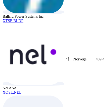
Ballard Power Systems Inc.
XTSE:BLDP
🇳🇴
Norvège
409,4
Nel ASA
XOSL:NEL