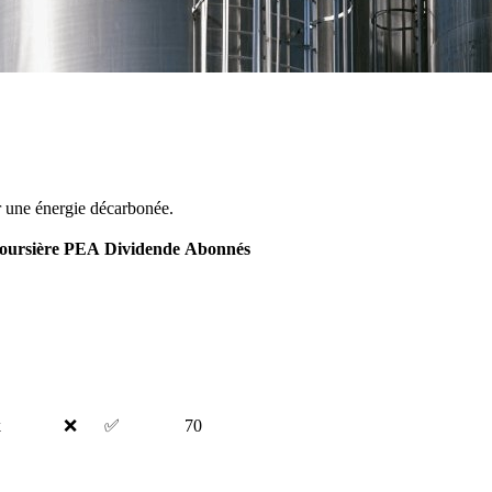
er une énergie décarbonée.
oursière
PEA
Dividende
Abonnés
k
❌
✅
70