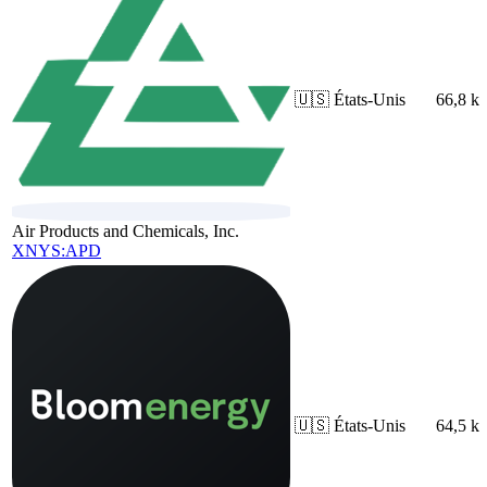
🇺🇸
États-Unis
66,8 k
Air Products and Chemicals, Inc.
XNYS:APD
🇺🇸
États-Unis
64,5 k