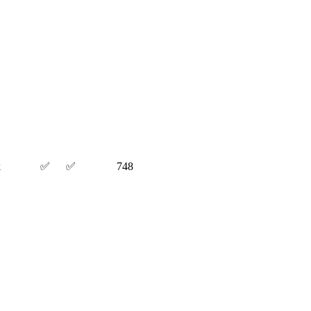
k
✅
✅
748