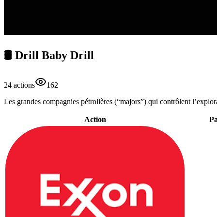
🛢️ Drill Baby Drill
24
action
s
162
Les grandes compagnies pétrolières (“majors”) qui contrôlent l’explorati
Action
Pa