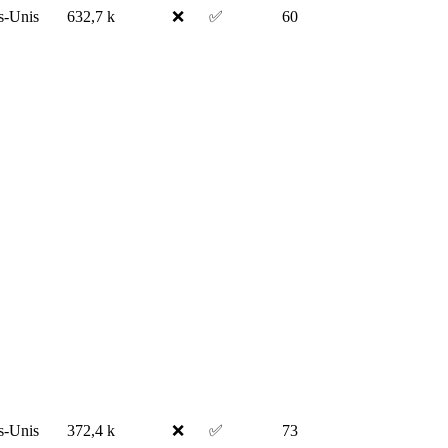
s-Unis
632,7 k
❌
✅
60
s-Unis
372,4 k
❌
✅
73