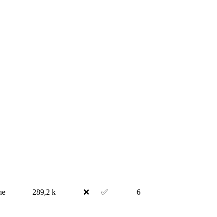
ne
289,2 k
❌
✅
6