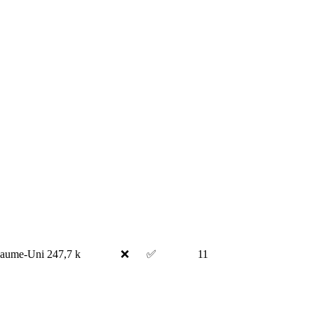
aume-Uni
247,7 k
❌
✅
11