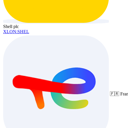
Shell plc
XLON:SHEL
🇫🇷
Fra