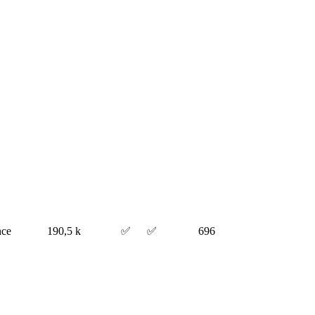
nce
190,5 k
✅
✅
696