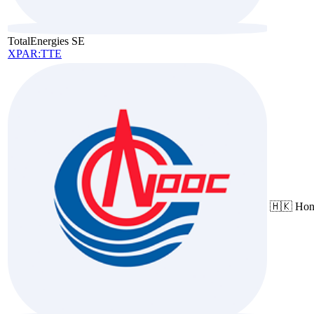
TotalEnergies SE
XPAR:TTE
🇭🇰
Hon