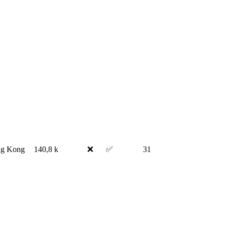
g Kong
140,8 k
❌
✅
31