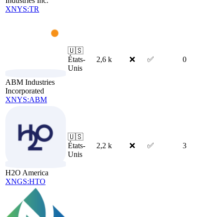
Industries Inc.
XNYS:TR
🇺🇸
États-
2,6 k
❌
✅
0
Unis
ABM Industries
Incorporated
XNYS:ABM
🇺🇸
États-
2,2 k
❌
✅
3
Unis
H2O America
XNGS:HTO