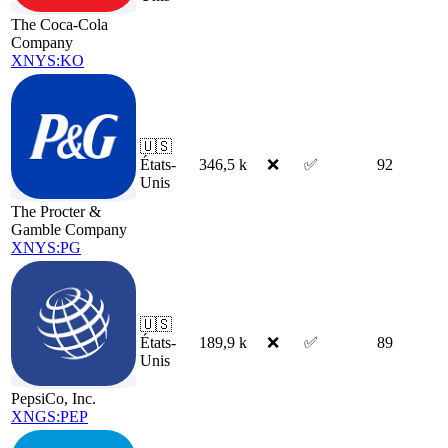
The Coca-Cola
Company
XNYS:KO
🇺🇸
États-
346,5 k
❌
✅
92
Unis
The Procter &
Gamble Company
XNYS:PG
🇺🇸
États-
189,9 k
❌
✅
89
Unis
PepsiCo, Inc.
XNGS:PEP