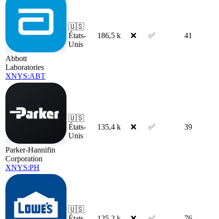
🇺🇸
États-
186,5 k
❌
✅
41
Unis
Abbott
Laboratories
XNYS:ABT
🇺🇸
États-
135,4 k
❌
✅
39
Unis
Parker-Hannifin
Corporation
XNYS:PH
🇺🇸
États-
125,2 k
❌
✅
76