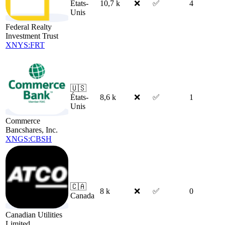
États-
10,7 k
❌
✅
4
Unis
Federal Realty
Investment Trust
XNYS:FRT
🇺🇸
États-
8,6 k
❌
✅
1
Unis
Commerce
Bancshares, Inc.
XNGS:CBSH
🇨🇦
8 k
❌
✅
0
Canada
Canadian Utilities
Limited