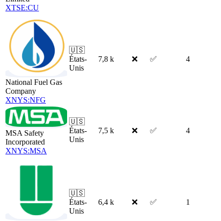
XTSE:CU
🇺🇸
États-
7,8 k
❌
✅
4
Unis
National Fuel Gas
Company
XNYS:NFG
🇺🇸
États-
7,5 k
❌
✅
4
MSA Safety
Unis
Incorporated
XNYS:MSA
🇺🇸
États-
6,4 k
❌
✅
1
Unis