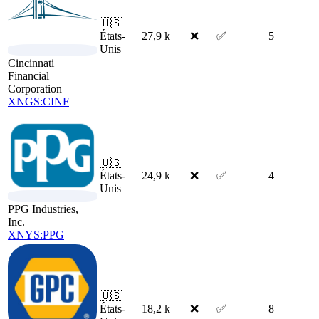
🇺🇸
États-
27,9 k
❌
✅
5
Unis
Cincinnati
Financial
Corporation
XNGS:CINF
🇺🇸
États-
24,9 k
❌
✅
4
Unis
PPG Industries,
Inc.
XNYS:PPG
🇺🇸
États-
18,2 k
❌
✅
8