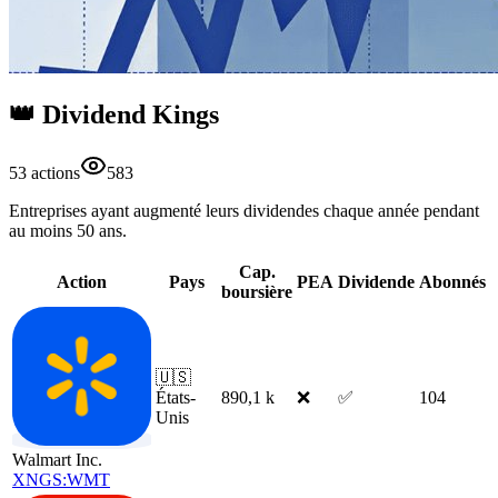
👑 Dividend Kings
53
action
s
583
Entreprises ayant augmenté leurs dividendes chaque année pendant
au moins 50 ans.
Cap.
Action
Pays
PEA
Dividende
Abonnés
boursière
🇺🇸
États-
890,1 k
❌
✅
104
Unis
Walmart Inc.
XNGS:WMT