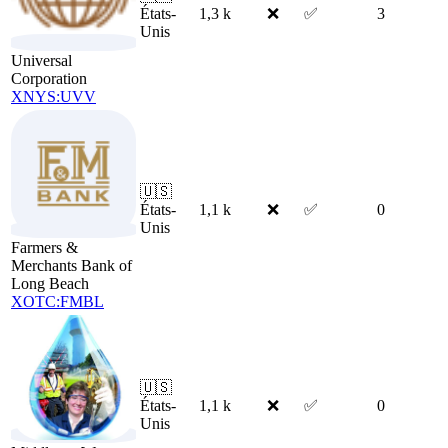
États-
1,3 k
❌
✅
3
Unis
Universal
Corporation
XNYS:UVV
🇺🇸
États-
1,1 k
❌
✅
0
Unis
Farmers &
Merchants Bank of
Long Beach
XOTC:FMBL
🇺🇸
États-
1,1 k
❌
✅
0
Unis