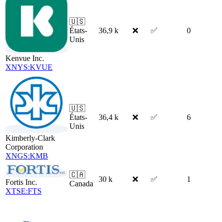
🇺🇸
États-
36,9 k
❌
✅
0
Unis
Kenvue Inc.
XNYS:KVUE
🇺🇸
États-
36,4 k
❌
✅
6
Unis
Kimberly-Clark
Corporation
XNGS:KMB
🇨🇦
30 k
❌
✅
1
Fortis Inc.
Canada
XTSE:FTS