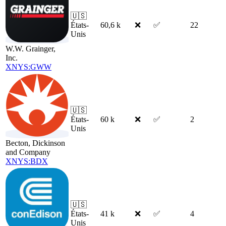
🇺🇸
États-
60,6 k
❌
✅
22
Unis
W.W. Grainger,
Inc.
XNYS:GWW
🇺🇸
États-
60 k
❌
✅
2
Unis
Becton, Dickinson
and Company
XNYS:BDX
🇺🇸
États-
41 k
❌
✅
4
Unis