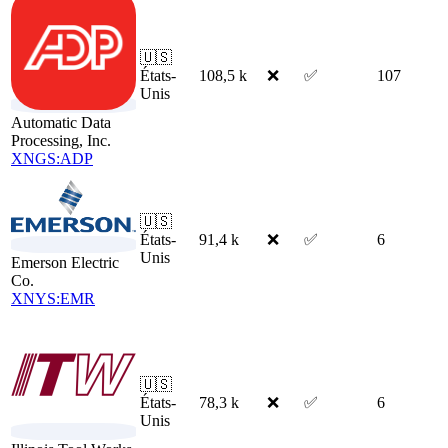
🇺🇸
États-
108,5 k
❌
✅
107
Unis
Automatic Data
Processing, Inc.
XNGS:ADP
🇺🇸
États-
91,4 k
❌
✅
6
Unis
Emerson Electric
Co.
XNYS:EMR
🇺🇸
États-
78,3 k
❌
✅
6
Unis