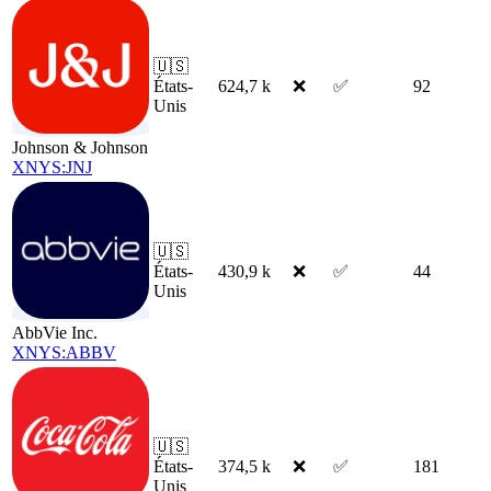
🇺🇸
États-
624,7 k
❌
✅
92
Unis
Johnson & Johnson
XNYS:JNJ
🇺🇸
États-
430,9 k
❌
✅
44
Unis
AbbVie Inc.
XNYS:ABBV
🇺🇸
États-
374,5 k
❌
✅
181
Unis