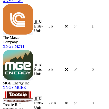
XNYS:CWT
🇺🇸
États-
3 k
❌
✅
1
Unis
The Marzetti
Company
XNGS:MZTI
🇺🇸
États-
3 k
❌
✅
0
Unis
MGE Energy Inc
XNGS:MGEE
🇺🇸
États-
2,8 k
❌
✅
0
Tootsie Roll
Unis