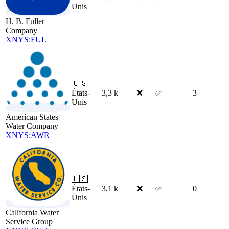
Unis
H. B. Fuller
Company
XNYS:FUL
🇺🇸
États-
3,3 k
❌
✅
3
Unis
American States
Water Company
XNYS:AWR
🇺🇸
États-
3,1 k
❌
✅
0
Unis
California Water
Service Group