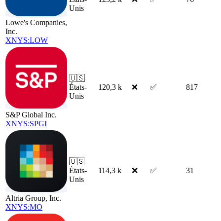
Unis
Lowe's Companies,
Inc.
XNYS:LOW
🇺🇸
États-
120,3 k
❌
✅
817
Unis
S&P Global Inc.
XNYS:SPGI
🇺🇸
États-
114,3 k
❌
✅
31
Unis
Altria Group, Inc.
XNYS:MO