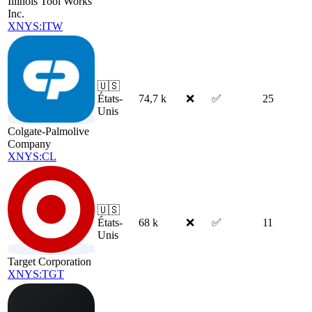
Illinois Tool Works
Inc.
XNYS:ITW
🇺🇸
États-
74,7 k
❌
✅
25
Unis
Colgate-Palmolive
Company
XNYS:CL
🇺🇸
États-
68 k
❌
✅
11
Unis
Target Corporation
XNYS:TGT