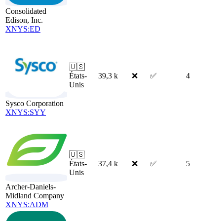
Consolidated
Edison, Inc.
XNYS:ED
🇺🇸
États-
39,3 k
❌
✅
4
Unis
Sysco Corporation
XNYS:SYY
🇺🇸
États-
37,4 k
❌
✅
5
Unis
Archer-Daniels-
Midland Company
XNYS:ADM