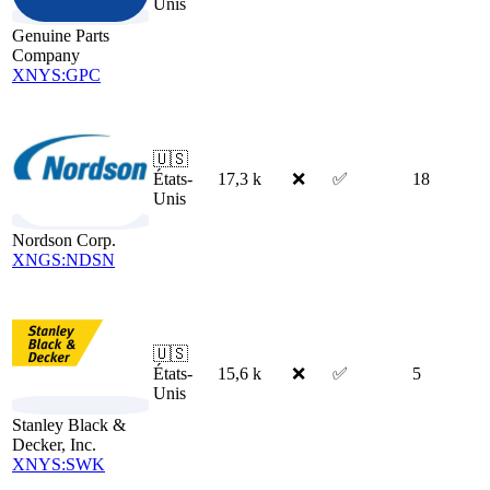
Unis
Genuine Parts
Company
XNYS:GPC
🇺🇸
États-
17,3 k
❌
✅
18
Unis
Nordson Corp.
XNGS:NDSN
🇺🇸
États-
15,6 k
❌
✅
5
Unis
Stanley Black &
Decker, Inc.
XNYS:SWK