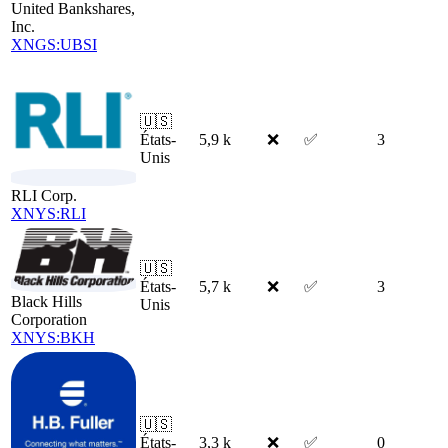
United Bankshares,
Inc.
XNGS:UBSI
🇺🇸
États-
5,9 k
❌
✅
3
Unis
RLI Corp.
XNYS:RLI
🇺🇸
États-
5,7 k
❌
✅
3
Black Hills
Unis
Corporation
XNYS:BKH
🇺🇸
États-
3,3 k
❌
✅
0