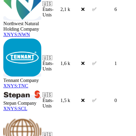
🇺🇸
États-
2,1 k
❌
✅
6
Unis
Northwest Natural
Holding Company
XNYS:NWN
🇺🇸
États-
1,6 k
❌
✅
1
Unis
Tennant Company
XNYS:TNC
🇺🇸
États-
1,5 k
❌
✅
0
Stepan Company
Unis
XNYS:SCL
🇺🇸