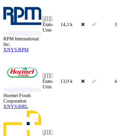
🇺🇸
États-
14,3 k
❌
✅
3
Unis
RPM International
Inc.
XNYS:RPM
🇺🇸
États-
13,9 k
❌
✅
4
Unis
Hormel Foods
Corporation
XNYS:HRL
🇺🇸