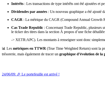
Intérêts
: Les transactions de type intérêts ont été ajoutées et p
Dividendes par années
: Un nouveau graphique a été ajouté da
CAGR
: La métrique du CAGR (Compound Annual Growth Rate) a
Cas Trade Republic
: Concernant Trade Republic, plusieurs uti
le ticker des titres dans la section À propos d’une fiche détai
-> XETR:APC). Les montants à renseigner sont donc simplem
📊 Les
métriques en TTWR
(True Time Weighted Return) sont la proc
trésorerie, mais également de tracer un
graphique d’évolution de la
24/06/09: 🎉 Le portefeuille est arrivé !