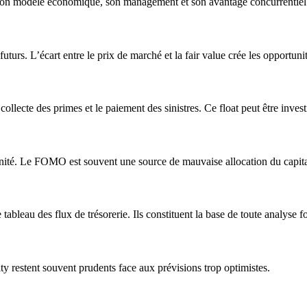
, son modèle économique, son management et son avantage concurrentiel
futurs. L’écart entre le prix de marché et la fair value crée les opportuni
llecte des primes et le paiement des sinistres. Ce float peut être investi
nité. Le FOMO est souvent une source de mauvaise allocation du capita
ableau des flux de trésorerie. Ils constituent la base de toute analyse 
ity restent souvent prudents face aux prévisions trop optimistes.