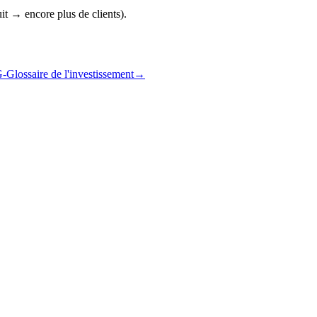
it → encore plus de clients).
-Glossaire de l'investissement
→