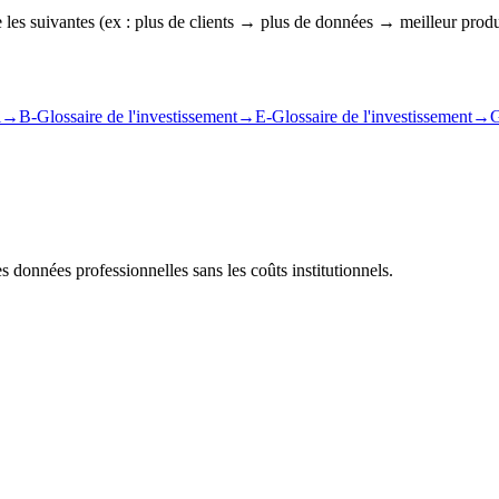
les suivantes (ex : plus de clients → plus de données → meilleur produ
l
→
B-Glossaire de l'investissement
→
E-Glossaire de l'investissement
→
G
s données professionnelles sans les coûts institutionnels.