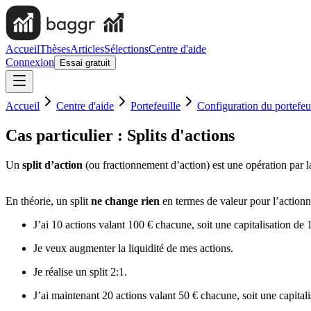
Accueil
Thèses
Articles
Sélections
Centre d'aide
Connexion
Essai gratuit
Accueil
Centre d'aide
Portefeuille
Configuration du portefe
Cas particulier : Splits d'actions
Un
split d’action
(ou fractionnement d’action) est une opération par la
En théorie, un split
ne change rien
en termes de valeur pour l’actionn
J’ai 10 actions valant 100 € chacune, soit une capitalisation de 
Je veux augmenter la liquidité de mes actions.
Je réalise un split 2:1.
J’ai maintenant 20 actions valant 50 € chacune, soit une capitali