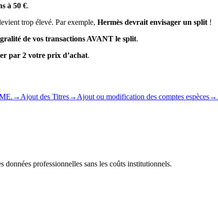
ns à 50 €
.
devient trop élevé. Par exemple,
Hermès devrait envisager un split
!
égralité de vos transactions AVANT le split
.
ser par 2 votre prix d’achat
.
PME.
→
Ajout des Titres
→
Ajout ou modification des comptes espèces
→
s données professionnelles sans les coûts institutionnels.